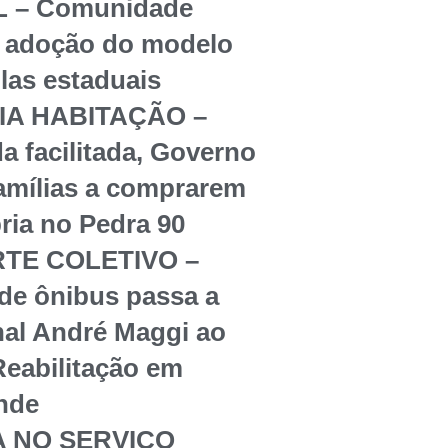
 – Comunidade
re adoção do modelo
olas estaduais
IA HABITAÇÃO –
a facilitada, Governo
famílias a comprarem
ria no Pedra 90
TE COLETIVO –
 de ônibus passa a
nal André Maggi ao
Reabilitação em
nde
A NO SERVIÇO