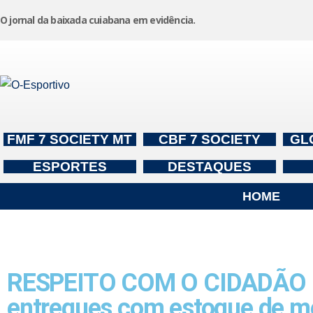
O jornal da baixada cuiabana em evidência.
Pular
para
o
conteúdo
FMF 7 SOCIETY MT
CBF 7 SOCIETY
GL
ESPORTES
DESTAQUES
HOME
RESPEITO COM O CIDADÃO – 
entregues com estoque de m