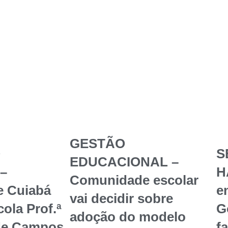
GESTÃO
O
S
EDUCACIONAL –
–
H
Comunidade escolar
e Cuiabá
en
vai decidir sobre
ola Prof.ª
G
adoção do modelo
de Campos
f