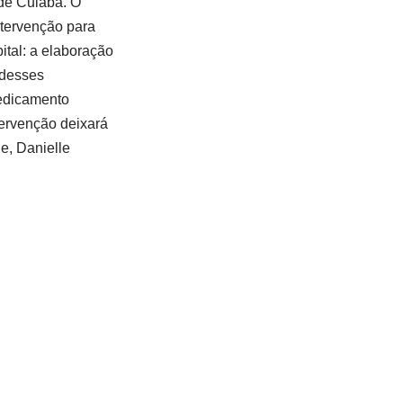
 de Cuiabá. O
tervenção para
ital: a elaboração
 desses
medicamento
tervenção deixará
e, Danielle