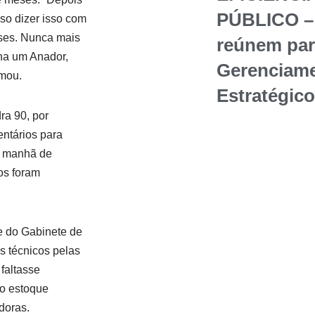
PÚBLICO – 
so dizer isso com
ses. Nunca mais
reúnem par
nha um Anador,
Gerenciame
rmou.
Estratégic
ra 90, por
entários para
a manhã de
os foram
e do Gabinete de
s técnicos pelas
faltasse
do estoque
doras.