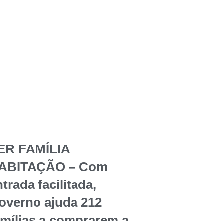
ER FAMÍLIA
ABITAÇÃO – Com
trada facilitada,
overno ajuda 212
amílias a comprarem a