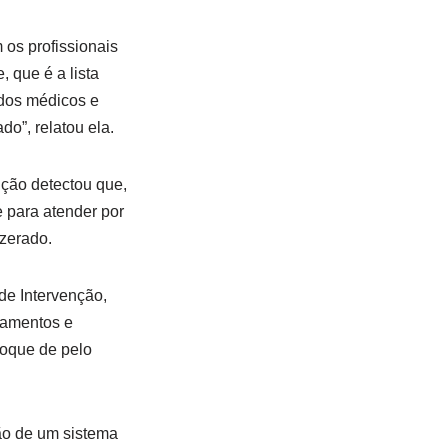
os profissionais
que é a lista
 dos médicos e
o”, relatou ela.
nção detectou que,
 para atender por
 zerado.
de Intervenção,
camentos e
oque de pelo
ão de um sistema