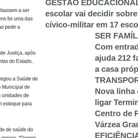
GESTÃO EDUCACIONAL
ltassem a ser
escolar vai decidir sob
ens foi uma das
cívico-militar em 17 esc
ao pedir a
SER FAMÍL
Com entrad
 de Justiça, após
ajuda 212 
ntas do Estado.
a casa próp
TRANSPOR
tregou a Saúde de
 Municipal de
Nova linha
s unidades de
ligar Termi
m estoque para
Centro de 
Várzea Gra
de de saúde do
EFICIÊNCI
ve meses. “Depois