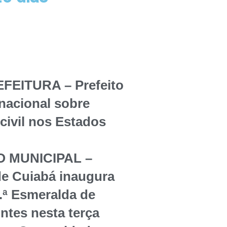
EITURA – Prefeito
rnacional sobre
civil nos Estados
 MUNICIPAL –
de Cuiabá inaugura
.ª Esmeralda de
tes nesta terça