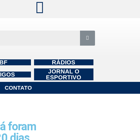
BF
RÁDIOS
JORNAL O
IGOS
ESPORTIVO
CONTATO
á foram
0 dias