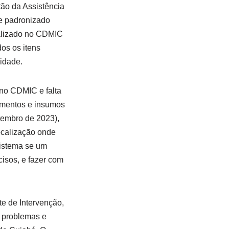
ão da Assistência
 e padronizado
ealizado no CDMIC
os os itens
idade.
 no CDMIC e falta
amentos e insumos
tembro de 2023),
ocalização onde
sistema se um
isos, e fazer com
e de Intervenção,
s problemas e