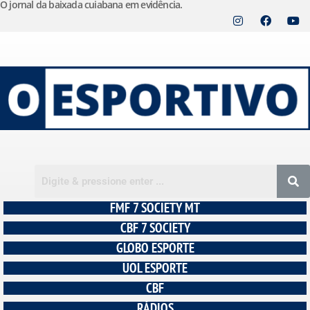
O jornal da baixada cuiabana em evidência.
Pular
para
o
conteúdo
FMF 7 SOCIETY MT
CBF 7 SOCIETY
GLOBO ESPORTE
UOL ESPORTE
CBF
RÁDIOS