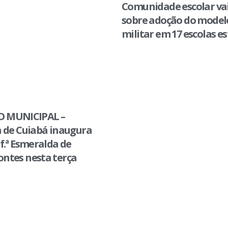
Comunidade escolar vai
sobre adoção do modelo
militar em 17 escolas e
 MUNICIPAL –
a de Cuiabá inaugura
f.ª Esmeralda de
ntes nesta terça