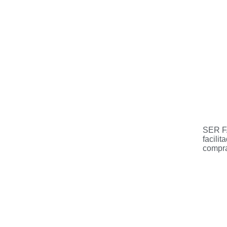
SER F
facili
compra