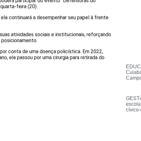
 poderá participar do evento “Defensoras do
uarta-feira (20).
 ela continuará a desempenhar seu papel à frente
s atividades sociais e institucionais, reforçando
o posicionamento.
 por conta de uma doença policística. Em 2022,
o, ela passou por uma cirurgia para retirada do
EDUCA
Cuiabá
Campos
GESTÃ
escola
cívico