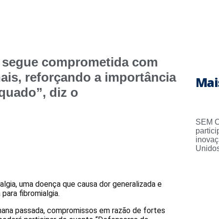
ia segue comprometida com
nais, reforçando a importância
Mai
quado”, diz o
SEM C
partic
inovaç
Unido
algia, uma doença que causa dor generalizada e
para fibromialgia.
emana passada, compromissos em razão de fortes