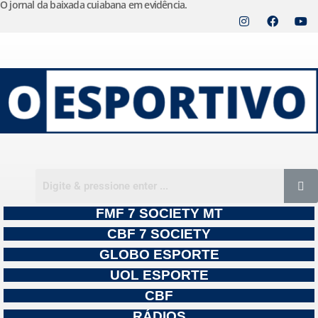
O jornal da baixada cuiabana em evidência.
Pular
para
o
conteúdo
FMF 7 SOCIETY MT
CBF 7 SOCIETY
GLOBO ESPORTE
UOL ESPORTE
CBF
RÁDIOS