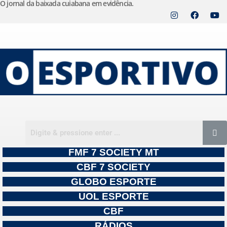
O jornal da baixada cuiabana em evidência.
Pular
para
o
conteúdo
FMF 7 SOCIETY MT
CBF 7 SOCIETY
GLOBO ESPORTE
UOL ESPORTE
CBF
RÁDIOS