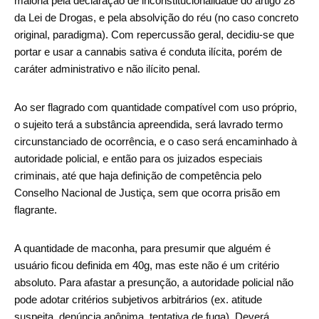
maioria pela declaração de inconstitucionalidade do artigo 28
da Lei de Drogas, e pela absolvição do réu (no caso concreto
original, paradigma). Com repercussão geral, decidiu-se que
portar e usar a cannabis sativa é conduta ilícita, porém de
caráter administrativo e não ilícito penal.
Ao ser flagrado com quantidade compatível com uso próprio,
o sujeito terá a substância apreendida, será lavrado termo
circunstanciado de ocorrência, e o caso será encaminhado à
autoridade policial, e então para os juizados especiais
criminais, até que haja definição de competência pelo
Conselho Nacional de Justiça, sem que ocorra prisão em
flagrante.
A quantidade de maconha, para presumir que alguém é
usuário ficou definida em 40g, mas este não é um critério
absoluto. Para afastar a presunção, a autoridade policial não
pode adotar critérios subjetivos arbitrários (ex. atitude
suspeita, denúncia anônima, tentativa de fuga). Deverá