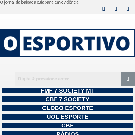
O jornal da baixada cuiabana em evidência.
Pular
para
o
conteúdo
FMF 7 SOCIETY MT
CBF 7 SOCIETY
GLOBO ESPORTE
UOL ESPORTE
CBF
RÁDIOS