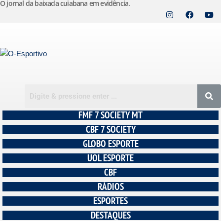
O jornal da baixada cuiabana em evidência.
Pular
para
o
conteúdo
FMF 7 SOCIETY MT
CBF 7 SOCIETY
GLOBO ESPORTE
UOL ESPORTE
CBF
RÁDIOS
ESPORTES
DESTAQUES