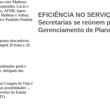
gou com: Matheus;
Ruanzinho; Lucas e
eão, AFDB, jogou
EFICIÊNCIA NO SERVI
, Matheus e Arthur;
co Paulinho Paulista
Secretarias se reúnem p
Gerenciamento de Plane
ratos descartáveis,
campeã 20 bolas e 20
ordenador geral e
e, delegado das
po Craques da Vida é
s possibilidades’ -,
overno do Estado
MT).