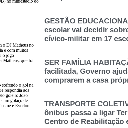
B) no miniestádio do
GESTÃO EDUCACIONAL
escolar vai decidir sob
cívico-militar em 17 esc
om o DJ Matheus no
ada e com muitos
u o jogo
r Matheus, que foi
SER FAMÍLIA HABITAÇÃ
facilitada, Governo ajud
comprarem a casa própr
 sofrendo o gol na
ue respondia aos
lo goleiro João
as um golaço de
TRANSPORTE COLETIVO
n Cosme e Everton
ônibus passa a ligar Te
Centro de Reabilitação