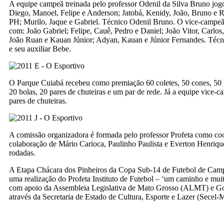
A equipe campeã treinada pelo professor Odenil da Silva Bruno jo
Diego, Manoel, Felipe e Anderson; Jatobá, Kenidy, João, Bruno e 
PH; Murilo, Jaque e Gabriel. Técnico Odenil Bruno. O vice-camp
com: João Gabriel; Felipe, Cauê, Pedro e Daniel; João Vitor, Carlos
João Ruan e Kauan Júnior; Adyan, Kauan e Júnior Fernandes. Técni
e seu auxiliar Bebe.
O Parque Cuiabá recebeu como premiação 60 coletes, 50 cones, 50 p
20 bolas, 20 pares de chuteiras e um par de rede. Já a equipe vice-
pares de chuteiras.
A comissão organizadora é formada pelo professor Profeta como co
colaboração de Mário Carioca, Paulinho Paulista e Everton Henriqu
rodadas.
A Etapa Chácara dos Pinheiros da Copa Sub-14 de Futebol de Cam
uma realização do Profeta Instituto de Futebol – ‘um caminho e muita
com apoio da Assembleia Legislativa de Mato Grosso (ALMT) e G
através da Secretaria de Estado de Cultura, Esporte e Lazer (Secel-