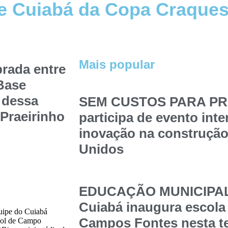
ue Cuiabá da Copa Craques
Mais popular
rada entre
 Base
 dessa
SEM CUSTOS PARA PRE
 Praeirinho
participa de evento int
inovação na construção
Unidos
EDUCAÇÃO MUNICIPAL –
Cuiabá inaugura escola
quipe do Cuiabá
Campos Fontes nesta t
ebol de Campo