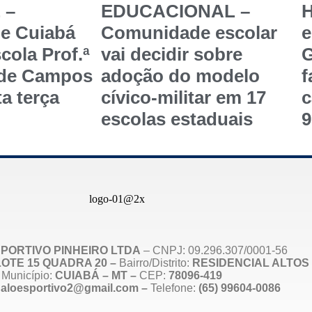
 –
EDUCACIONAL –
de Cuiabá
Comunidade escolar
e
cola Prof.ª
vai decidir sobre
G
 de Campos
adoção do modelo
f
a terça
cívico-militar em 17
c
escolas estaduais
9
PORTIVO PINHEIRO LTDA
– CNPJ: 09.296.307/0001-56
, LOTE 15 QUADRA 20 –
Bairro/Distrito:
RESIDENCIAL ALTOS 
Município:
CUIABÁ – MT –
CEP:
78096-419
naloesportivo2@gmail.com –
Telefone:
(65) 99604-0086