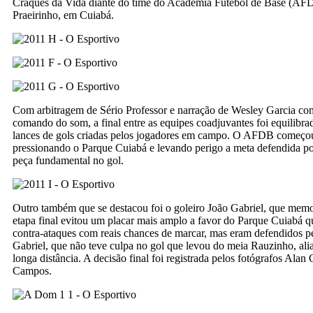
Craques da Vida diante do time do Academia Futebol de Base (AFD
Praeirinho, em Cuiabá.
Com arbitragem de Sério Professor e narração de Wesley Garcia c
comando do som, a final entre as equipes coadjuvantes foi equilibr
lances de gols criadas pelos jogadores em campo. O AFDB começo
pressionando o Parque Cuiabá e levando perigo a meta defendida po
peça fundamental no gol.
Outro também que se destacou foi o goleiro João Gabriel, que memo
etapa final evitou um placar mais amplo a favor do Parque Cuiabá q
contra-ataques com reais chances de marcar, mas eram defendidos pe
Gabriel, que não teve culpa no gol que levou do meia Rauzinho, ali
longa distância. A decisão final foi registrada pelos fotógrafos Ala
Campos.