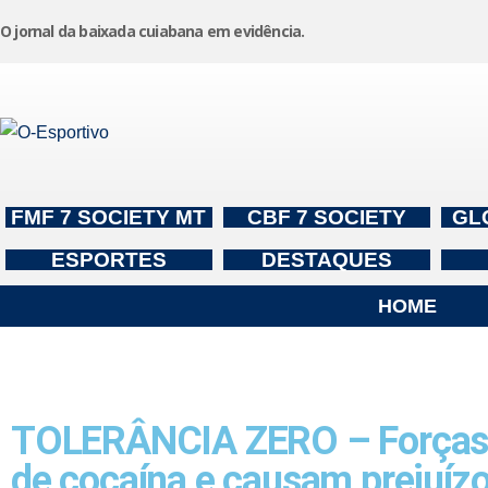
O jornal da baixada cuiabana em evidência.
Pular
para
o
conteúdo
FMF 7 SOCIETY MT
CBF 7 SOCIETY
GL
ESPORTES
DESTAQUES
HOME
TOLERÂNCIA ZERO – Forças 
de cocaína e causam prejuíz