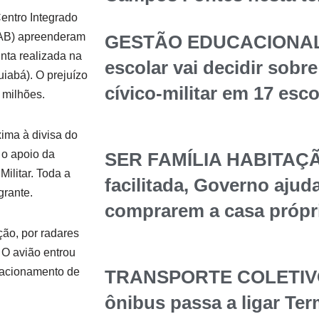
Centro Integrado
FAB) apreenderam
GESTÃO EDUCACIONAL
nta realizada na
escolar vai decidir sob
uiabá). O prejuízo
cívico-militar em 17 esc
 milhões.
ima à divisa do
 o apoio da
SER FAMÍLIA HABITAÇÃ
Militar. Toda a
facilitada, Governo ajuda
grante.
comprarem a casa própr
cção, por radares
 O avião entrou
o acionamento de
TRANSPORTE COLETIVO 
ônibus passa a ligar Te