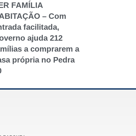
ER FAMÍLIA
ABITAÇÃO – Com
trada facilitada,
overno ajuda 212
amílias a comprarem a
asa própria no Pedra
0