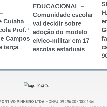
O
S
EDUCACIONAL –
–
H
Comunidade escolar
e Cuiabá
en
vai decidir sobre
ola Prof.ª
G
adoção do modelo
de Campos
f
cívico-militar em 17
a terça
c
escolas estaduais
9
PORTIVO PINHEIRO LTDA
– CNPJ: 09.296.307/0001-56