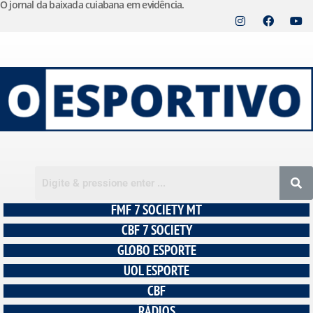
O jornal da baixada cuiabana em evidência.
Pular
para
o
conteúdo
FMF 7 SOCIETY MT
CBF 7 SOCIETY
GLOBO ESPORTE
UOL ESPORTE
CBF
RÁDIOS