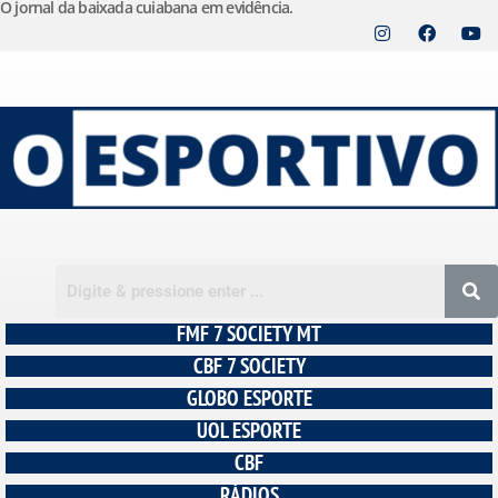
O jornal da baixada cuiabana em evidência.
Pular
para
o
conteúdo
FMF 7 SOCIETY MT
CBF 7 SOCIETY
GLOBO ESPORTE
UOL ESPORTE
CBF
RÁDIOS