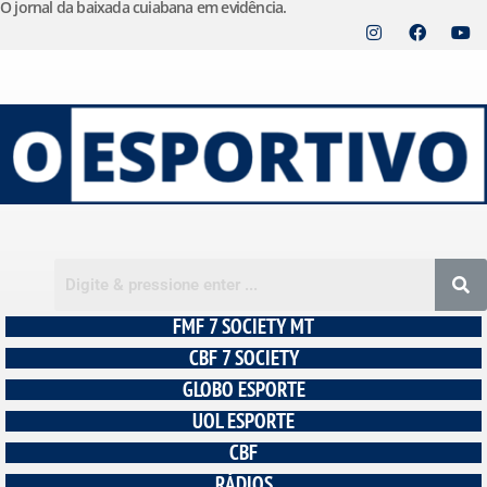
O jornal da baixada cuiabana em evidência.
Pular
para
o
conteúdo
FMF 7 SOCIETY MT
CBF 7 SOCIETY
GLOBO ESPORTE
UOL ESPORTE
CBF
RÁDIOS