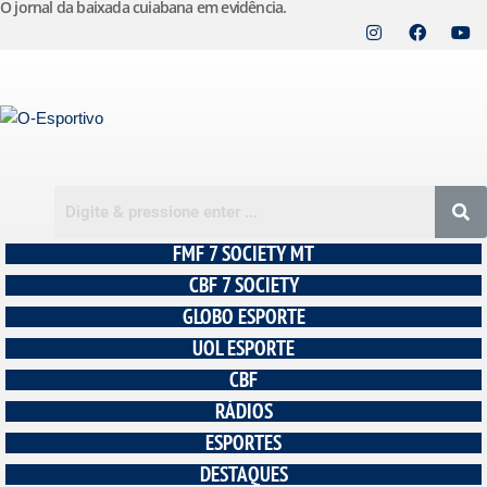
O jornal da baixada cuiabana em evidência.
Pular
para
o
conteúdo
FMF 7 SOCIETY MT
CBF 7 SOCIETY
GLOBO ESPORTE
UOL ESPORTE
CBF
RÁDIOS
ESPORTES
DESTAQUES