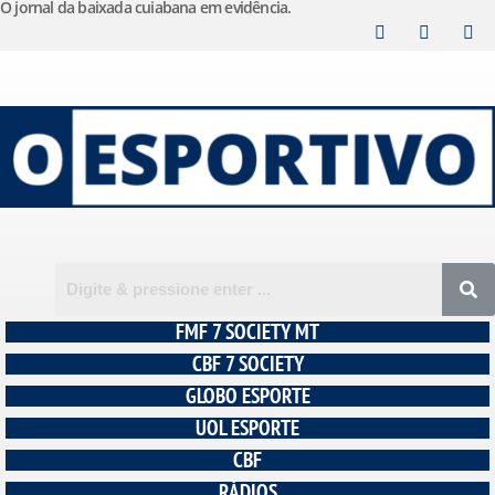
O jornal da baixada cuiabana em evidência.
Pular
para
o
conteúdo
FMF 7 SOCIETY MT
CBF 7 SOCIETY
GLOBO ESPORTE
UOL ESPORTE
CBF
RÁDIOS