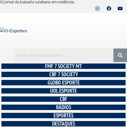
O jornal da baixada cuiabana em evidência.
Pular
para
o
conteúdo
FMF 7 SOCIETY MT
CBF 7 SOCIETY
GLOBO ESPORTE
UOL ESPORTE
CBF
RÁDIOS
ESPORTES
DESTAQUES